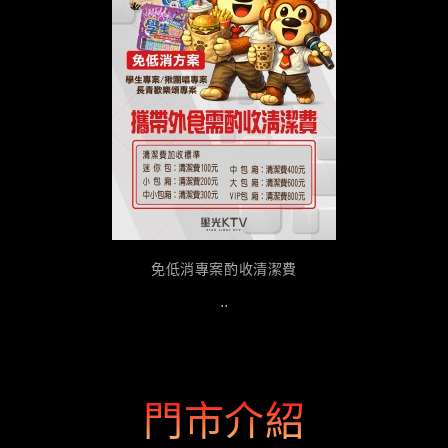
免低消專案酌收清潔費
..
門市介紹