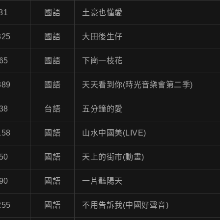
81
國語
土豪也懂愛
325
國語
大田後生仔
65
國語
下崗一枝花
389
國語
天天看到你(時光音樂會第二季)
38
台語
五分鐘的愛
158
國語
山水中國美(LIVE)
50
國語
天上的街市(動畫)
90
國語
一片豔陽天
255
國語
不用告訴我(中國好聲音)