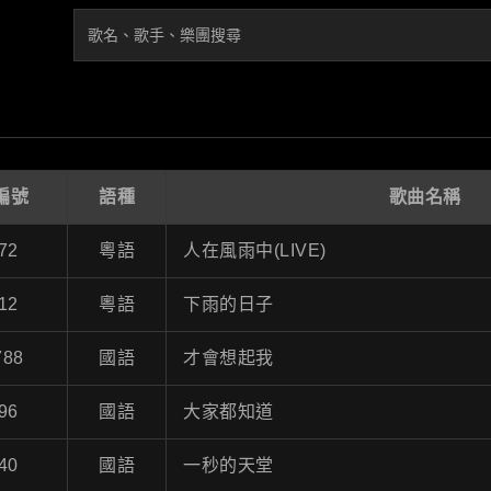
編號
語種
歌曲名稱
72
粵語
人在風雨中(LIVE)
12
粵語
下雨的日子
788
國語
才會想起我
96
國語
大家都知道
40
國語
一秒的天堂