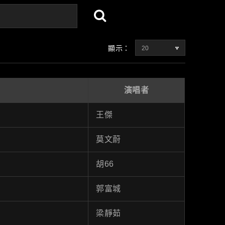
顯示：
20
演唱者
王傑
莫文蔚
胡66
郭富城
梁靜茹