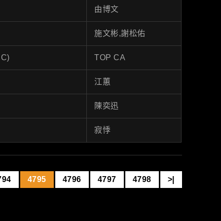
由博文
施文彬,謝松佑
HC)
TOP CA
江蕙
陳奕迅
寂悸
794
4795
4796
4797
4798
>|