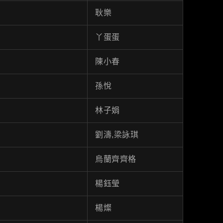
耿樂
丫蛋蛋
陳小春
孫悅
林子娟
劉濤,梁詠琪
烏蘭齊齊格
楊鈺瑩
楊燦