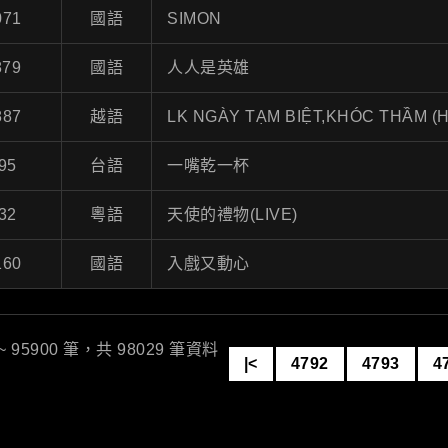
071
國語
SIMON
879
國語
人人是英雄
887
越語
LK NGÀY TẠM BIỆT,KHÓC THẦM (
95
台語
一嘴乾一杯
32
粵語
天使的禮物(LIVE)
160
國語
入戲又動心
 ~ 95900 筆，共 98029 筆資料
|<
4792
4793
4