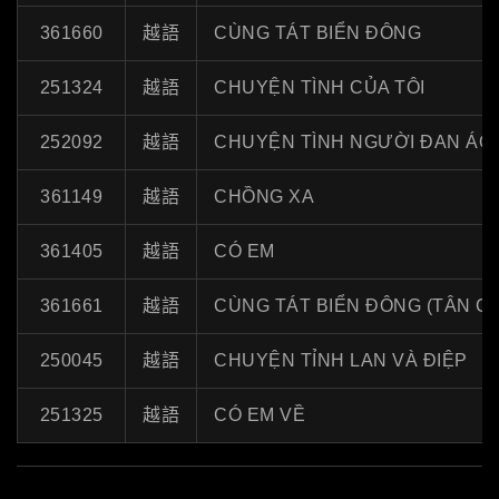
361660
越語
CÙNG TÁT BIỂN ĐÔNG
251324
越語
CHUYỆN TÌNH CỦA TÔI
252092
越語
CHUYỆN TÌNH NGƯỜI ĐAN ÁO
361149
越語
CHỒNG XA
361405
越語
CÓ EM
361661
越語
CÙNG TÁT BIỂN ĐÔNG (TÂN CÔ
250045
越語
CHUYỆN TỈNH LAN VÀ ĐIỆP
251325
越語
CÓ EM VỀ