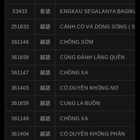
53433
泰語
ENGKAU SEGALANYA BAGIKU
251833
越語
CÁNH CÒ VÀ DÒNG SÔNG ( SC 
361146
越語
CHỒNG SỚM
361658
越語
CŨNG ĐÀNH LÃNG QUÊN
361147
越語
CHỒNG XA
361403
越語
CÓ DUYÊN KHÔNG NỢ
361659
越語
CUNG LA BUỒN
361148
越語
CHỒNG XA
361404
越語
CÓ DUYÊN KHÔNG PHẬN