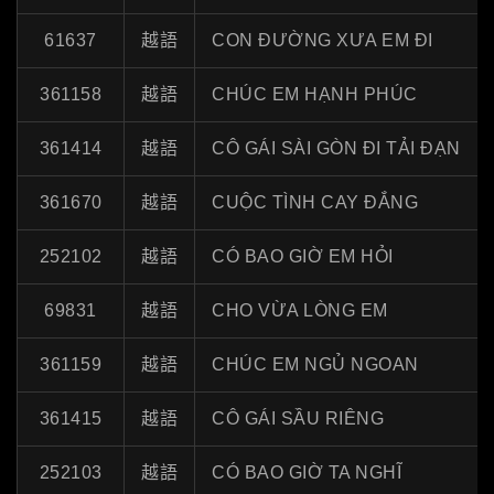
61637
越語
CON ĐƯỜNG XƯA EM ĐI
361158
越語
CHÚC EM HẠNH PHÚC
361414
越語
CÔ GÁI SÀI GÒN ĐI TẢI ĐẠN
361670
越語
CUỘC TÌNH CAY ĐẮNG
252102
越語
CÓ BAO GIỜ EM HỎI
69831
越語
CHO VỪA LÒNG EM
361159
越語
CHÚC EM NGỦ NGOAN
361415
越語
CÔ GÁI SẦU RIÊNG
252103
越語
CÓ BAO GIỜ TA NGHĨ