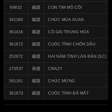
69832
越語
CON TIM MỒ CÔI
361160
越語
CHÚC MÙA XUAN
361416
越語
CÔ GÁI TRUNG HOA
361672
越語
CUỘC TÌNH CHÔN DẤU
252872
越語
HAI NĂM TÌNH LẬN ĐẬN (SC)
270537
英語
CRAZY
361161
越語
CHÚC MỪNG
361673
越語
CUỘC TÌNH ĐÃ MẤT