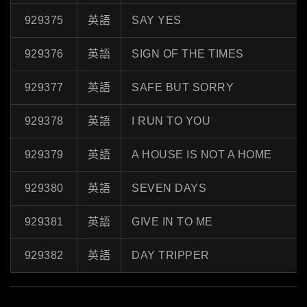
929375
英語
SAY YES
929376
英語
SIGN OF THE TIMES
929377
英語
SAFE BUT SORRY
929378
英語
I RUN TO YOU
929379
英語
A HOUSE IS NOT A HOME
929380
英語
SEVEN DAYS
929381
英語
GIVE IN TO ME
929382
英語
DAY TRIPPER