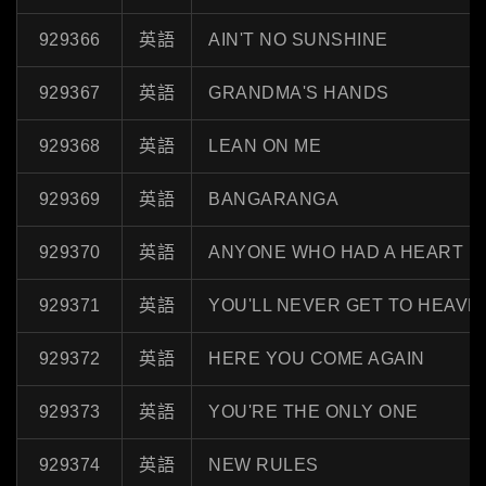
929366
英語
AIN'T NO SUNSHINE
929367
英語
GRANDMA'S HANDS
929368
英語
LEAN ON ME
929369
英語
BANGARANGA
929370
英語
ANYONE WHO HAD A HEART
929371
英語
YOU'LL NEVER GET TO HEAVE
929372
英語
HERE YOU COME AGAIN
929373
英語
YOU'RE THE ONLY ONE
929374
英語
NEW RULES