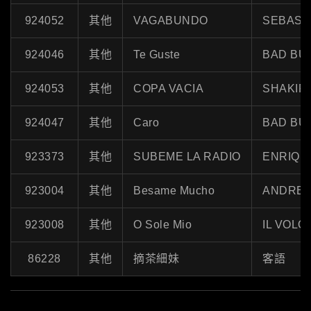
924052
其他
VAGABUNDO
SEBAST
924046
其他
Te Guste
BAD BU
924053
其他
COPA VACIA
SHAKIR
924047
其他
Caro
BAD BU
923373
其他
SUBEME LA RADIO
ENRIQU
923004
其他
Besame Mucho
ANDREA
923008
其他
O Sole Mio
IL VOLO
86228
其他
摘茶細妹
客語