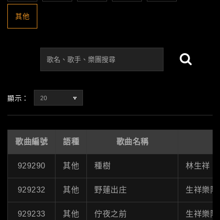
其他
顯示：
20
歌曲編號
語種
歌曲名稱
929290
其他
種樹
林生祥
929232
其他
野蓮出庄
生祥樂隊
929233
其他
佇夜之前
生祥樂隊